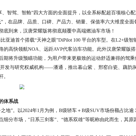
享、智驾、智舱”四大方面的全面提升，以全系标配超百项核心配
低”，在品牌、品质、口碑、产品力、销量、保值率六大维度全面
彻底到来，汉唐荣耀版将彻底颠覆中高端燃油车市场！
首个搭载“天神之眼”DiPilot 100 平台的车型。在L2+级
的高快领航NOA、远距AVP代客泊车功能。此外汉唐荣耀版
，后期将升级预瞄功能，为用户带来更极致的运动舒适兼得的驾乘
开发与研究权威机构——潘通，推出暮山紫 、邢窑白瓷、藕韵
杆。
的体系战
地”。以2024年1月为例，B级轿车＋B级SUV市场份额占比逾
细分市场，"日系三剑客”、“德系双雄”等昵称由此而生，其原